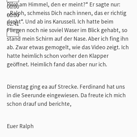
Pilot am Himmel, den er meint?“ Er sagte nur:
00:00
„Ralph, schmeiss Dich nach innen, das er richtig
00:00
dreht“. Und ab ins Karussell. Ich hatte beim
02:41
Fliegen noch nie soviel Waser im Blick gehabt, so
stand mein Schirm auf der Nase. Aber ich fing ihn
ab. Zwar etwas gemogelt, wie das Video zeigt. Ich
hatte heimlich schon vorher den Klapper
geöffnet. Heimlich fand das aber nur ich.
Dienstag ging ea auf Strecke. Ferdinand hat uns
in die Seerunde eingewiesen. Da freute ich mich
schon drauf und berichte,
Euer Ralph