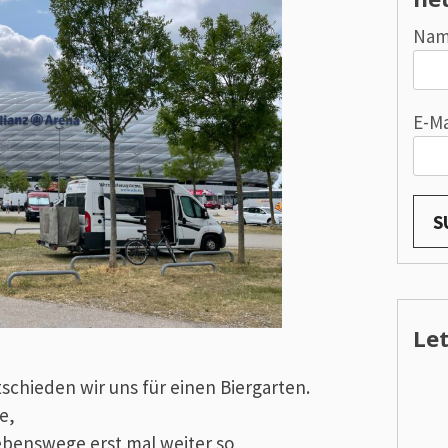
Na
E-Ma
Le
schieden wir uns für einen Biergarten.
e,
benswege erst mal weiter so