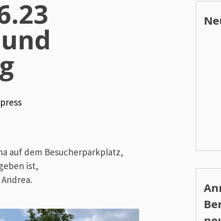
.6.23
Ne
 und
g
press
ena auf dem Besucherparkplatz,
geben ist,
t Andrea.
An
Be
ne